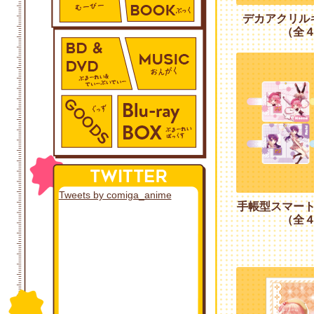
デカアクリル
（全
Tweets by comiga_anime
手帳型スマー
（全