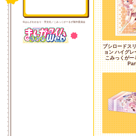
©はんざわかおり・芳文社／こみっくがーるず製作委員会
ブシロードス
ョン ハイグレード
こみっくがー
Par